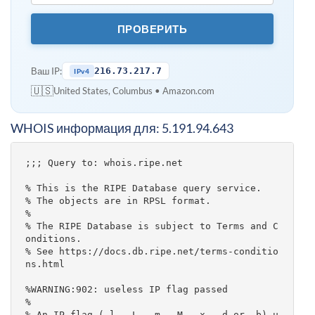
ПРОВЕРИТЬ
Ваш IP:
216.73.217.7
IPv4
🇺🇸
United States, Columbus • Amazon.com
WHOIS информация для: 5.191.94.643
;;; Query to: whois.ripe.net

% This is the RIPE Database query service.

% The objects are in RPSL format.

%

% The RIPE Database is subject to Terms and C
onditions.

% See https://docs.db.ripe.net/terms-conditio
ns.html

%WARNING:902: useless IP flag passed

%

% An IP flag (-l, -L, -m, -M, -x, -d or -b) u