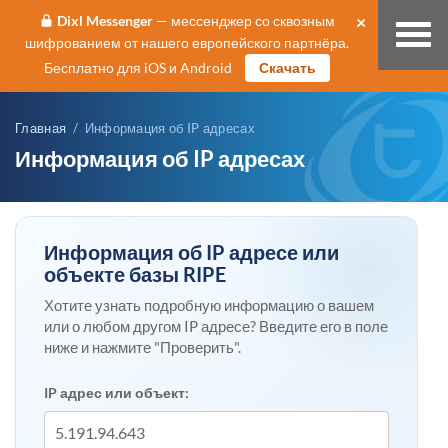
×
Dixl Messenger
— мессенджер со сквозным
шифрованием от нашего европейского партнёра.
Бесплатно для iOS и Android
Скачать
Главная
/ Информация об IP адресах
Информация об IP адресах
Информация об IP адресе или
объекте базы RIPE
Хотите узнать подробную информацию о вашем
или о любом другом IP адресе? Введите его в поле
ниже и нажмите "Проверить".
IP адрес или объект: