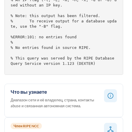
sed without an IP key.

% Note: this output has been filtered.

%       To receive output for a database upda
te, use the "-B" flag.

%ERROR:101: no entries found

%

% No entries found in source RIPE.

% This query was served by the RIPE Database 
Query Service version 1.123 (DEXTER)

Что вы узнаете
Диапазон сети и её владелец, страна, контакты
abuse и связанная автономная система.
Член RIPE NCC